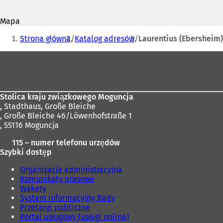
mail
O
t
Mapa
w
Jesteś
i
Strona główna
Katalog adresów
Laurentius (Ebersheim)
e
tutaj:
r
Obszar
a
stóp
s
i
ę
Stolica kraju związkowego Moguncja
w
,
Stadthaus, Große Bleiche
n
, Große Bleiche 46/Löwenhofstraße 1
o
, 55116 Moguncja
w
e
115 – numer telefonu urzędów
j
Szybki dostęp
k
a
Organizacja administracyjna
r
Komunikaty prasowe
c
Wakaty
i
System informacyjny Rady
e
Przetargi publiczne
)
Portal usługowy (usługi online)