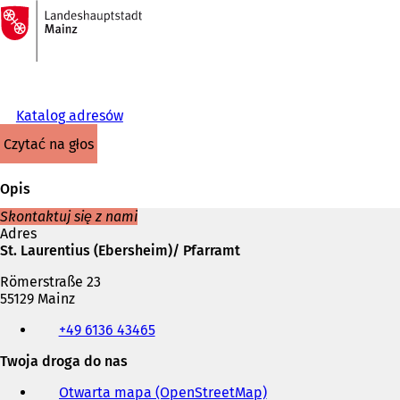
Do
strony
Przejdź do treści
głównej
Katalog adresów
czytać na głos
Opis
Skontaktuj się z nami
Adres
St. Laurentius (Ebersheim)/ Pfarramt
Römerstraße 23
55129 Mainz
Telefon,
+49 6136 43465
faks
i
Twoja droga do nas
adres
e-
Otwarta mapa (OpenStreetMap)
(