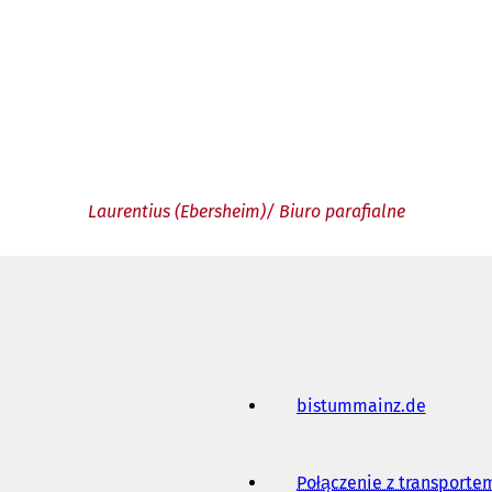
Laurentius (Ebersheim)/ Biuro parafialne
bistummainz.de
(
O
t
w
Połączenie z transport
i