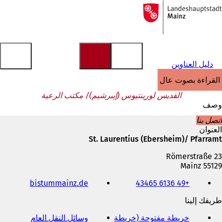
إلى
الصفحة
الانتقال إلى المحتوى
الرئيسية
دليل العناوين
القراءة بصوت عالٍ
القديس لورينتيوس (إيبرشيم)/ مكتب الرعية
وصف
اتصل بنا
العنوان
St. Laurentius (Ebersheim)/ Pfarramt
Römerstraße 23
55129 Mainz
الهاتف
(
bistummainz.de
+49 6136 43465
والفاكس
ي
وعنوان
طريقك إلينا
ف
البريد
ت
الإلكتروني
خريطة مفتوحة (خريطة
وسائل النقل العام
(
ح