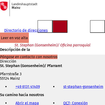
A
la
Saltar al contenido
página
de
inicio
Directorio de direcciones
leer en voz alta
St. Stephan (Gonsenheim)/ Oficina parroquial
Descripción de la
Póngase en contacto con nosotros
Dirección
St. Stephan (Gonsenheim)/ Pfarramt
Pfarrstraße 3
55124 Mainz
Teléfono,
+49 6131 41409
st-stephan-gonsenheim
(
fax
y
Su camino hacia nosotros
dirección
de
Abrir el mapa
OCT
- Conexión
(