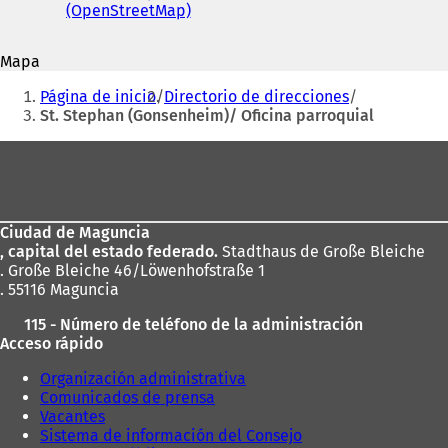
correo
(OpenStreetMap)
(
S
r
electrónico
S
e
e
a
Mapa
a
b
Estás
b
r
Página de inicio
Directorio de direcciones
r
e
aquí:
St. Stephan (Gonsenheim)/ Oficina parroquial
e
e
e
n
Zona
n
u
de
u
n
n
a
los
a
n
Ciudad de Maguncia
pies
n
u
, capital del estado federado.
Stadthaus de Große Bleiche
u
e
. Große Bleiche 46/Löwenhofstraße 1
e
v
s
. 55116 Maguncia
v
a
t
a
p
115 - Número de teléfono de la administración
p
e
Acceso rápido
e
s
s
t
)
Organización administrativa
t
a
Comunicados de prensa
a
ñ
Vacantes
ñ
a
Sistema de información del Consejo
a
)