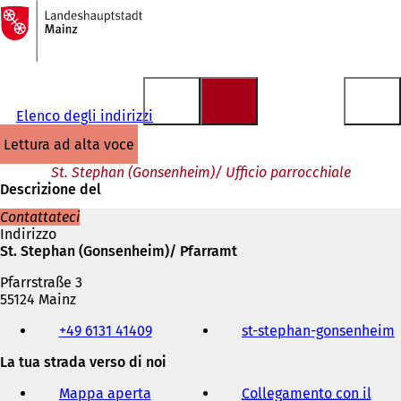
Alla
pagina
Vai al contenuto
iniziale
Elenco degli indirizzi
lettura ad alta voce
St. Stephan (Gonsenheim)/ Ufficio parrocchiale
Descrizione del
Contattateci
Indirizzo
St. Stephan (Gonsenheim)/ Pfarramt
Pfarrstraße 3
55124 Mainz
Telefono,
+49 6131 41409
st-stephan-gonsenheim
(
fax
e
La tua strada verso di noi
i
indirizzo
e-
Mappa aperta
Collegamento con il