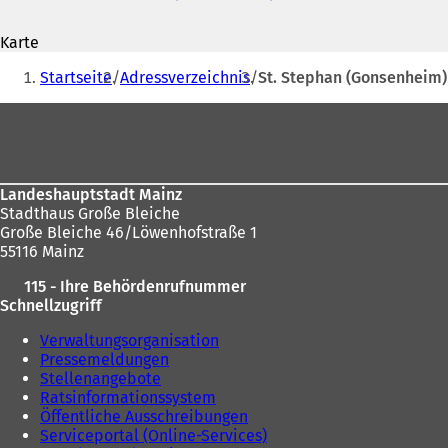
Adresse
Ö
f
Karte
f
Sie
n
Startseite
Adressverzeichnis
St. Stephan (Gonsenheim)
e
befinden
t
Fußbereich
sich
i
n
hier:
e
i
Landeshauptstadt Mainz
n
Stadthaus Große Bleiche
e
Große Bleiche 46/Löwenhofstraße 1
m
55116 Mainz
n
e
115 - Ihre Behördenrufnummer
u
Schnellzugriff
e
n
Verwaltungsorganisation
T
Pressemeldungen
a
Stellenangebote
b
Ratsinformationssystem
)
Öffentliche Ausschreibungen
Serviceportal (Online-Services)