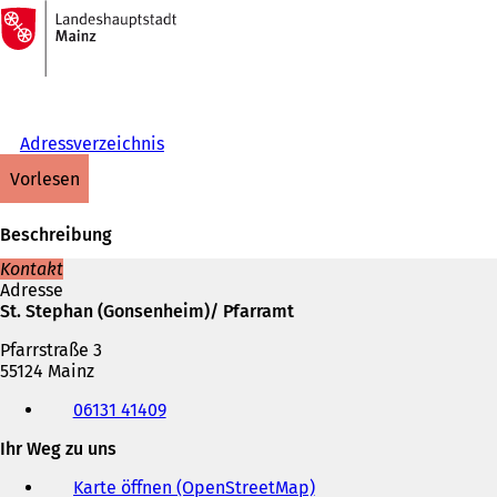
Zur
Startseite
Inhalt anspringen
Adressverzeichnis
vorlesen
Beschreibung
Kontakt
Adresse
St. Stephan (Gonsenheim)/ Pfarramt
Pfarrstraße 3
55124 Mainz
Telefon,
06131 41409
Fax
und
Ihr Weg zu uns
E-
Mail-
Karte öffnen (OpenStreetMap)
(