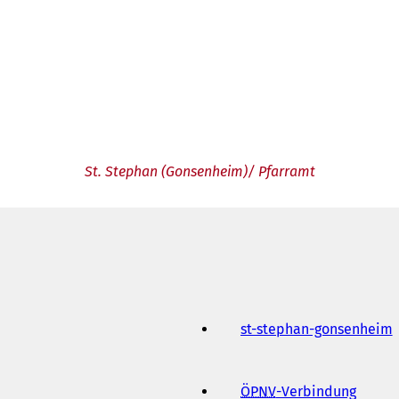
St. Stephan (Gonsenheim)/ Pfarramt
st-stephan-gonsenheim
(
f
f
ÖPNV
-Verbindung
(