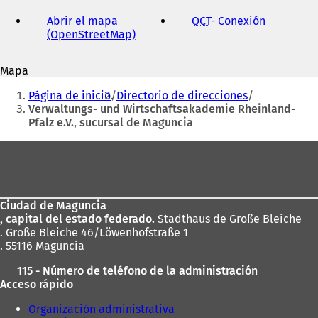
dirección
de
Abrir el mapa
OCT
- Conexión
(
correo
(OpenStreetMap)
(
S
electrónico
S
e
e
a
Mapa
a
b
Estás
b
r
Página de inicio
Directorio de direcciones
r
e
aquí:
Verwaltungs- und Wirtschaftsakademie Rheinland-
e
e
Pfalz e.V., sucursal de Maguncia
e
n
n
u
Zona
u
n
de
n
a
a
n
los
n
u
Ciudad de Maguncia
pies
u
e
, capital del estado federado.
Stadthaus de Große Bleiche
e
v
. Große Bleiche 46/Löwenhofstraße 1
v
a
. 55116 Maguncia
a
p
p
e
115 - Número de teléfono de la administración
e
s
Acceso rápido
s
t
t
a
Organización administrativa
a
ñ