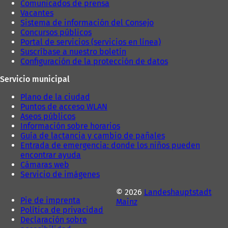
Comunicados de prensa
ñ
a
Vacantes
a
)
Sistema de información del Consejo
)
Concursos públicos
Portal de servicios (servicios en línea)
Suscríbase a nuestro boletín
Configuración de la protección de datos
Servicio municipal
Plano de la ciudad
Puntos de acceso WLAN
Aseos públicos
Información sobre horarios
Guía de lactancia y cambio de pañales
Entrada de emergencia: donde los niños pueden
encontrar ayuda
Cámaras web
Servicio de imágenes
© 2026
Landeshauptstadt
Pie de imprenta
Mainz
Política de privacidad
Declaración sobre