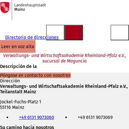
A
la
Saltar al contenido
página
de
inicio
Directorio de direcciones
leer en voz alta
Verwaltungs- und Wirtschaftsakademie Rheinland-Pfalz e.V.,
sucursal de Maguncia
Descripción de la
Póngase en contacto con nosotros
Dirección
Verwaltungs- und Wirtschaftsakademie Rheinland-Pfalz e.V.,
Teilanstalt Mainz
Jockel-Fuchs-Platz 1
55116 Mainz
Teléfono,
+49 6131 9073060
+49 6131 9073069
fax
y
Su camino hacia nosotros