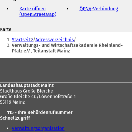
E-
Mail-
Karte öffnen
ÖPNV
-Verbindung
(
Adresse
(OpenStreetMap)
(
Ö
Ö
f
f
f
Karte
f
n
Sie
n
e
Startseite
Adressverzeichnis
e
t
befinden
Verwaltungs- und Wirtschaftsakademie Rheinland-
t
i
Pfalz e.V., Teilanstalt Mainz
sich
i
n
n
e
hier:
Fußbereich
e
i
i
n
n
e
e
m
Landeshauptstadt Mainz
m
n
Stadthaus Große Bleiche
n
e
Große Bleiche 46/Löwenhofstraße 1
e
u
55116 Mainz
u
e
e
n
115 - Ihre Behördenrufnummer
n
T
Schnellzugriff
T
a
a
b
Verwaltungsorganisation
b
)