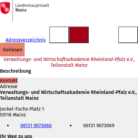
Zur
Startseite
Inhalt anspringen
Adressverzeichnis
vorlesen
Verwaltungs- und Wirtschaftsakademie Rheinland-Pfalz e.V.,
Teilanstalt Mainz
Beschreibung
Kontakt
Adresse
Verwaltungs- und Wirtschaftsakademie Rheinland-Pfalz e.V.,
Teilanstalt Mainz
Jockel-Fuchs-Platz 1
55116 Mainz
Telefon,
06131 9073060
06131 9073069
Fax
und
Ihr Weg zu uns