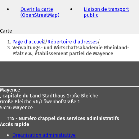
adresse
électronique
Ouvrir la carte
Liaison de transport
(OpenStreetMap)
(
public
(
S
S
'
'
Carte
o
o
Vous
u
u
Page d'accueil
Répertoire d'adresses
v
v
êtes
Verwaltungs- und Wirtschaftsakademie Rheinland-
r
r
Pfalz e.V., établissement partiel de Mayence
ici
e
e
d
d
:
Pied
a
a
de
n
n
s
s
page
u
u
Mayence
n
n
, capitale du Land
Stadthaus Große Bleiche
n
n
Große Bleiche 46/Löwenhofstraße 1
o
o
55116 Mayence
u
u
v
v
115 - Numéro d'appel des services administratifs
e
e
Accès rapide
l
l
o
o
Organisation administrative
n
n