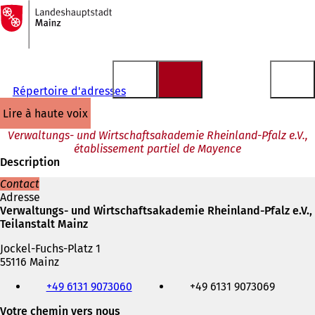
Vers
la
Accéder au contenu
page
d'accueil
Répertoire d'adresses
lire à haute voix
Verwaltungs- und Wirtschaftsakademie Rheinland-Pfalz e.V.,
établissement partiel de Mayence
Description
Contact
Adresse
Verwaltungs- und Wirtschaftsakademie Rheinland-Pfalz e.V.,
Teilanstalt Mainz
Jockel-Fuchs-Platz 1
55116 Mainz
Téléphone,
+49 6131 9073060
+49 6131 9073069
fax
et
Votre chemin vers nous