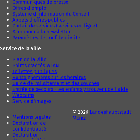
Communiqués de presse
g
g
Offres d'emploi
l
l
Système d'information du Conseil
e
e
Appels d'offres publics
t
t
Portail de services (services en ligne)
)
)
S'abonner à la newsletter
Paramètres de confidentialité
Service de la ville
Plan de la ville
Points d'accès WLAN
Toilettes publiques
Renseignements sur les horaires
Guide de l'allaitement et des couches
Entrée de secours - les enfants y trouvent de l'aide
Webcams
Service d'images
© 2026
Landeshauptstadt
Mentions légales
Mainz
Déclaration de
confidentialité
Déclaration