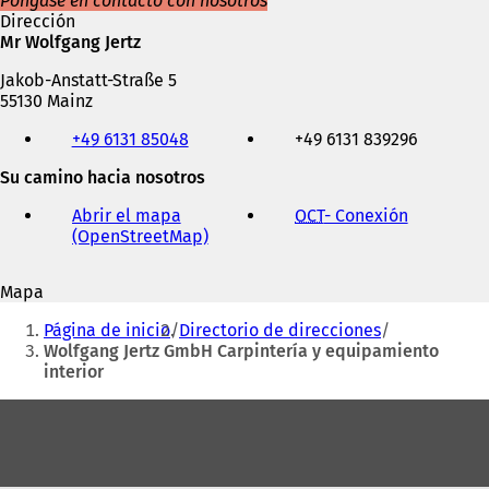
Póngase en contacto con nosotros
Dirección
Mr Wolfgang Jertz
Jakob-Anstatt-Straße 5
55130 Mainz
Teléfono,
+49 6131 85048
+49 6131 839296
fax
y
Su camino hacia nosotros
dirección
de
Abrir el mapa
OCT
- Conexión
(
correo
(OpenStreetMap)
(
S
electrónico
S
e
e
a
Mapa
a
b
Estás
b
r
Página de inicio
Directorio de direcciones
r
e
aquí:
Wolfgang Jertz GmbH Carpintería y equipamiento
e
e
interior
e
n
n
u
Zona
u
n
de
n
a
a
n
los
n
u