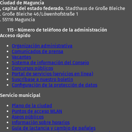
Ciudad de Maguncia
pies
u
e
, capital del estado federado.
Stadthaus de Große Bleiche
e
v
. Große Bleiche 46/Löwenhofstraße 1
v
a
. 55116 Maguncia
a
p
p
e
115 - Número de teléfono de la administración
e
s
Acceso rápido
s
t
t
a
Organización administrativa
a
ñ
Comunicados de prensa
ñ
a
Vacantes
a
)
Sistema de información del Consejo
)
Concursos públicos
Portal de servicios (servicios en línea)
Suscríbase a nuestro boletín
Configuración de la protección de datos
Servicio municipal
Plano de la ciudad
Puntos de acceso WLAN
Aseos públicos
Información sobre horarios
Guía de lactancia y cambio de pañales