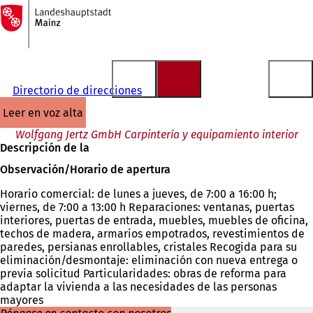
A
la
Saltar al contenido
página
de
inicio
Directorio de direcciones
leer en voz alta
Wolfgang Jertz GmbH Carpintería y equipamiento interior
Descripción de la
Observación/Horario de apertura
Horario comercial: de lunes a jueves, de 7:00 a 16:00 h;
viernes, de 7:00 a 13:00 h Reparaciones: ventanas, puertas
interiores, puertas de entrada, muebles, muebles de oficina,
techos de madera, armarios empotrados, revestimientos de
paredes, persianas enrollables, cristales Recogida para su
eliminación/desmontaje: eliminación con nueva entrega o
previa solicitud Particularidades: obras de reforma para
adaptar la vivienda a las necesidades de las personas
mayores