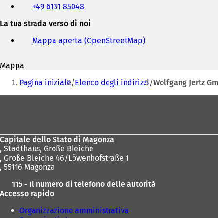
+49 6131 85048
fax
e
La tua strada verso di noi
indirizzo
e-
Mappa aperta (OpenStreetMap)
(
mail
S
i
Mappa
a
Siete
p
Pagina iniziale
Elenco degli indirizzi
Wolfgang Jertz G
r
qui:
e
Area
i
dei
n
u
piedi
n
Capitale dello Stato di Magonza
a
,
Stadthaus, Große Bleiche
n
, Große Bleiche 46/Löwenhofstraße 1
u
, 55116 Magonza
o
v
115 - Il numero di telefono delle autorità
a
Accesso rapido
s
c
Organizzazione amministrativa
h