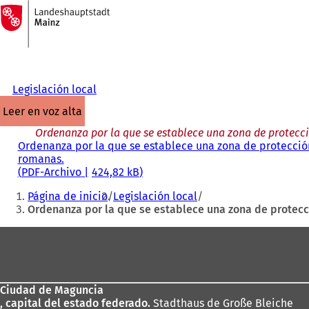
A
la
Saltar al contenido
página
de
inicio
Legislación local
leer en voz alta
Ordenanza por la que se establece una zona de protecci
Ordenanza por la que se establece una zona de protección
romanas.
PDF
-Archivo
424,82 kB
Estás
Página de inicio
Legislación local
aquí:
Ordenanza por la que se establece una zona de protecci
Zona
de
los
Ciudad de Maguncia
pies
, capital del estado federado.
Stadthaus de Große Bleiche