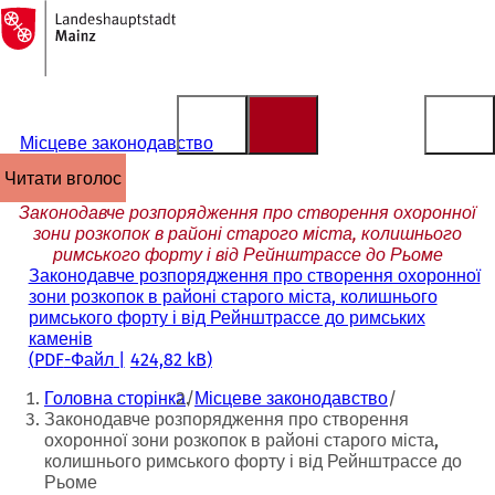
На
головну
Перейти до змісту
сторінку
Місцеве законодавство
читати вголос
Законодавче розпорядження про створення охоронної
зони розкопок в районі старого міста, колишнього
римського форту і від Рейнштрассе до Рьоме
Законодавче розпорядження про створення охоронної
зони розкопок в районі старого міста, колишнього
римського форту і від Рейнштрассе до римських
каменів
PDF
-Файл
424,82 kB
Ти
Головна сторінка
Місцеве законодавство
тут:
Законодавче розпорядження про створення
охоронної зони розкопок в районі старого міста,
колишнього римського форту і від Рейнштрассе до
Рьоме