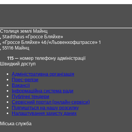
Зона
для
ніг
Столиця землі Майнц
,
Stadthaus «Гроссе Бляйхе»
, «Гроссе Бляйхе» 46/«Льовенхофштрассе» 1
, 55116 Майнц
115 — номер телефону адміністрації
Швидкий доступ
Адміністративна організація
Прес-релізи
Вакансії
Інформаційна система ради
Публічні тендери
Сервісний портал (онлайн-сервіси)
Підпишіться на нашу розсилку
Налаштування захисту даних
Міська служба