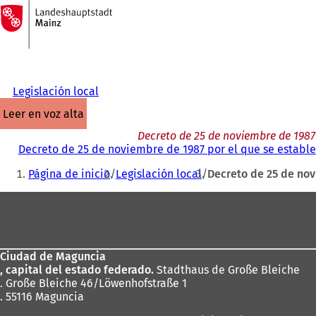
A
la
Saltar al contenido
página
de
inicio
Legislación local
leer en voz alta
Decreto de 25 de noviembre de 1987
Decreto de 25 de noviembre de 1987 por el que se establ
Estás
Página de inicio
Legislación local
Decreto de 25 de nov
aquí:
Zona
de
los
Ciudad de Maguncia
pies
, capital del estado federado.
Stadthaus de Große Bleiche
. Große Bleiche 46/Löwenhofstraße 1
. 55116 Maguncia