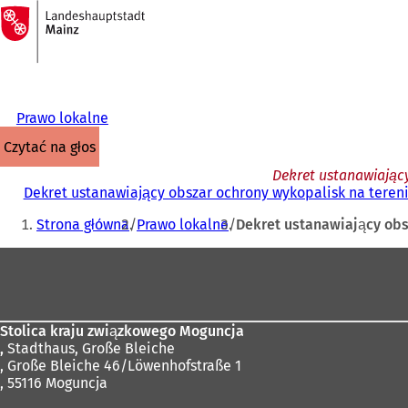
Do
strony
Przejdź do treści
głównej
Prawo lokalne
czytać na głos
Dekret ustanawiający
Dekret ustanawiający obszar ochrony wykopalisk na terenie
Jesteś
Strona główna
Prawo lokalne
Dekret ustanawiający obsz
tutaj:
Obszar
stóp
Stolica kraju związkowego Moguncja
,
Stadthaus, Große Bleiche
, Große Bleiche 46/Löwenhofstraße 1
, 55116 Moguncja