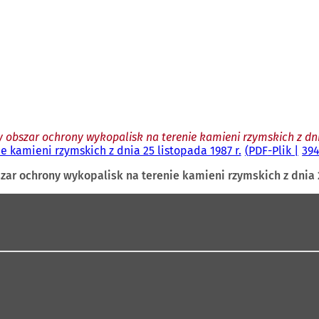
 obszar ochrony wykopalisk na terenie kamieni rzymskich z dnia
 kamieni rzymskich z dnia 25 listopada 1987 r.
PDF
-Plik
394
ar ochrony wykopalisk na terenie kamieni rzymskich z dnia 2