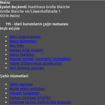
Mainz
Eyalet Başkenti
Stadthaus Große Bleiche
Große Bleiche 46/Löwenhofstraße 1
55116 Mainz
115 - İdari kurumların çağrı numarası
Hızlı erişim
İdari organizasyon
Basın Bültenleri
Boş İşler
Konsey bilgi sistemi
Kamu ihaleleri
Hizmet portalı (çevrimiçi hizmetler)
Haber bültenimize abone olun
Veri koruma ayarları
Şehir Hizmetleri
Şehir haritası
WLAN etkin noktaları
Umumi tuvaletler
Zaman çizelgesi bilgileri
Emzirme ve bez değiştirme kılavuzu