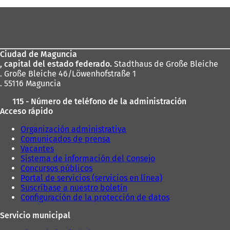
Zona
de
los
Ciudad de Maguncia
pies
, capital del estado federado.
Stadthaus de Große Bleiche
. Große Bleiche 46/Löwenhofstraße 1
. 55116 Maguncia
115 - Número de teléfono de la administración
Acceso rápido
Organización administrativa
Comunicados de prensa
Vacantes
Sistema de información del Consejo
Concursos públicos
Portal de servicios (servicios en línea)
Suscríbase a nuestro boletín
Configuración de la protección de datos
Servicio municipal