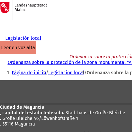
A
la
Saltar al contenido
página
de
inicio
Legislación local
leer en voz alta
Ordenanza sobre la protecció
Ordenanza sobre la protección de la zona monumental "Am
Estás
Página de inicio
Legislación local
Ordenanza sobre la 
aquí:
Zona
de
los
Ciudad de Maguncia
pies
, capital del estado federado.
Stadthaus de Große Bleiche
. Große Bleiche 46/Löwenhofstraße 1
. 55116 Maguncia