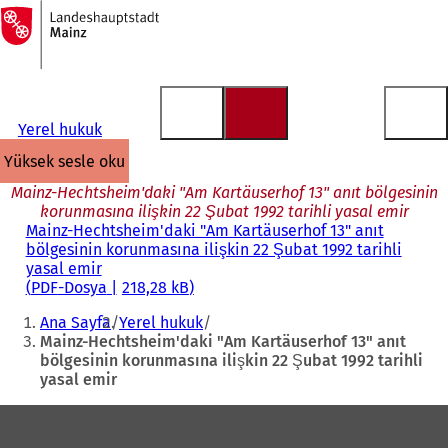
Ana
sayfaya
İçeriğe atla
Yerel hukuk
yüksek sesle oku
Mainz-Hechtsheim'daki "Am Kartäuserhof 13" anıt bölgesinin
korunmasına ilişkin 22 Şubat 1992 tarihli yasal emir
Mainz-Hechtsheim'daki "Am Kartäuserhof 13" anıt
bölgesinin korunmasına ilişkin 22 Şubat 1992 tarihli
yasal emir
PDF
-Dosya
218,28 kB
Buradasınız:
Ana Sayfa
Yerel hukuk
Mainz-Hechtsheim'daki "Am Kartäuserhof 13" anıt
bölgesinin korunmasına ilişkin 22 Şubat 1992 tarihli
yasal emir
Ayak
bölgesi