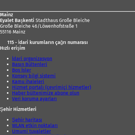
Mainz
Eyalet Başkenti
Stadthaus Große Bleiche
Große Bleiche 46/Löwenhofstraße 1
55116 Mainz
115 - İdari kurumların çağrı numarası
Hızlı erişim
İdari organizasyon
Basın Bültenleri
Boş İşler
Konsey bilgi sistemi
Kamu ihaleleri
Hizmet portalı (çevrimiçi hizmetler)
Haber bültenimize abone olun
Veri koruma ayarları
Şehir Hizmetleri
Şehir haritası
WLAN etkin noktaları
Umumi tuvaletler