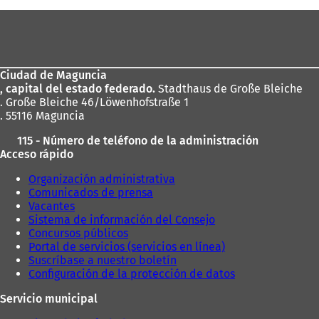
Zona
de
los
Ciudad de Maguncia
pies
, capital del estado federado.
Stadthaus de Große Bleiche
. Große Bleiche 46/Löwenhofstraße 1
. 55116 Maguncia
115 - Número de teléfono de la administración
Acceso rápido
Organización administrativa
Comunicados de prensa
Vacantes
Sistema de información del Consejo
Concursos públicos
Portal de servicios (servicios en línea)
Suscríbase a nuestro boletín
Configuración de la protección de datos
Servicio municipal