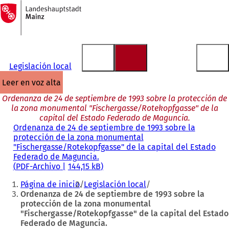
A
la
Saltar al contenido
página
de
inicio
Legislación local
leer en voz alta
Ordenanza de 24 de septiembre de 1993 sobre la protección de
la zona monumental "Fischergasse/Rotekopfgasse" de la
capital del Estado Federado de Maguncia.
Ordenanza de 24 de septiembre de 1993 sobre la
protección de la zona monumental
"Fischergasse/Rotekopfgasse" de la capital del Estado
Federado de Maguncia.
PDF
-Archivo
144,15 kB
Estás
Página de inicio
Legislación local
aquí:
Ordenanza de 24 de septiembre de 1993 sobre la
protección de la zona monumental
"Fischergasse/Rotekopfgasse" de la capital del Estado
Federado de Maguncia.