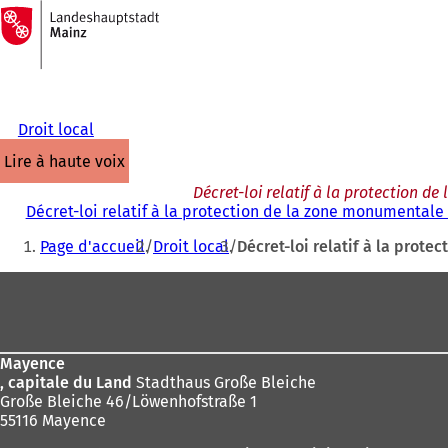
Vers
la
Accéder au contenu
page
d'accueil
Droit local
lire à haute voix
Décret-loi relatif à la protection 
Décret-loi relatif à la protection de la zone monumentale
Vous
Page d'accueil
Droit local
Décret-loi relatif à la prot
êtes
Pied
ici
de
:
page
Mayence
, capitale du Land
Stadthaus Große Bleiche
Große Bleiche 46/Löwenhofstraße 1
55116 Mayence