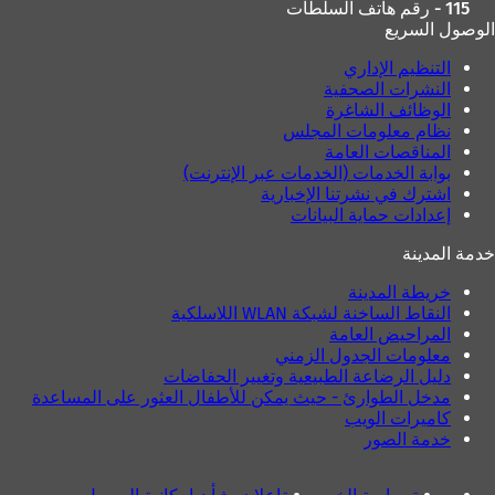
115 - رقم هاتف السلطات
الوصول السريع
التنظيم الإداري
النشرات الصحفية
الوظائف الشاغرة
نظام معلومات المجلس
المناقصات العامة
بوابة الخدمات (الخدمات عبر الإنترنت)
اشترك في نشرتنا الإخبارية
إعدادات حماية البيانات
خدمة المدينة
خريطة المدينة
النقاط الساخنة لشبكة WLAN اللاسلكية
المراحيض العامة
معلومات الجدول الزمني
دليل الرضاعة الطبيعية وتغيير الحفاضات
مدخل الطوارئ - حيث يمكن للأطفال العثور على المساعدة
كاميرات الويب
خدمة الصور