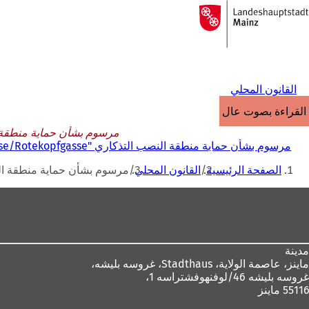
إلى
الصفحة
الانتقال إلى المحتوى
الرئيسية
القانون المحلي
القراءة بصوت عالٍ
مرسوم بشأن حماية منطقة النصب التذكاري "ischergasse/Rotekopfgasse
مرسوم بشأن حماية منطقة النصب التذكاري "Fischergasse/Rotekopfgasse" في عاصمة ولاية ماينز بتاريخ 24 سبتمبر 1993
أنت
الصفحة الرئيسية
القانون المحلي
مرسوم بشأن حماية منطقة النصب التذكاري "Fischergasse/Rotekopfgasse" في
هنا
منطقة
القدم
مدينة
ماينز، عاصمة الولاية،
Stadthaus، غروسه بليشه،
غروسه بليشه 46/لوفنهوفشتراسه 1،
55116 ماينز