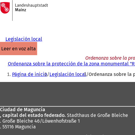
A
la
Saltar al contenido
página
de
inicio
Legislación local
leer en voz alta
Ordenanza sobre la pr
Ordenanza sobre la protección de la zona monumental "R
Estás
Página de inicio
Legislación local
Ordenanza sobre la 
aquí:
Zona
de
los
Ciudad de Maguncia
pies
, capital del estado federado.
Stadthaus de Große Bleiche
. Große Bleiche 46/Löwenhofstraße 1
. 55116 Maguncia