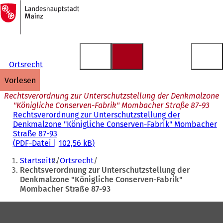
Zur
Startseite
Inhalt anspringen
Ortsrecht
vorlesen
Rechtsverordnung zur Unterschutzstellung der Denkmalzone
"Königliche Conserven-Fabrik" Mombacher Straße 87-93
Rechtsverordnung zur Unterschutzstellung der
Denkmalzone "Königliche Conserven-Fabrik" Mombacher
Straße 87-93
PDF
-Datei
102,56 kB
Sie
Startseite
Ortsrecht
befinden
Rechtsverordnung zur Unterschutzstellung der
Denkmalzone "Königliche Conserven-Fabrik"
sich
Mombacher Straße 87-93
hier:
Fußbereich