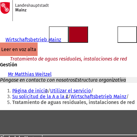
A
la
Saltar al contenido
página
de
inicio
Wirtschaftsbetrieb Mainz
leer en voz alta
Tratamiento de aguas residuales, instalaciones de red
Gestión
Mr Matthias Weitzel
Póngase en contacto con nosotros
Estructura organizativa
Estás
Página de inicio
Utilizar el servicio
aquí:
Su solicitud de la A a la Z
Wirtschaftsbetrieb Mainz
Tratamiento de aguas residuales, instalaciones de red
Zona
de
los