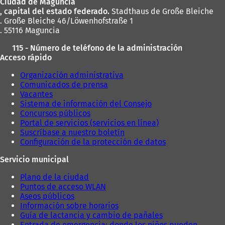
Ciudad de Maguncia
pies
, capital del estado federado.
Stadthaus de Große Bleiche
. Große Bleiche 46/Löwenhofstraße 1
. 55116 Maguncia
115 - Número de teléfono de la administración
Acceso rápido
Organización administrativa
Comunicados de prensa
Vacantes
Sistema de información del Consejo
Concursos públicos
Portal de servicios (servicios en línea)
Suscríbase a nuestro boletín
Configuración de la protección de datos
Servicio municipal
Plano de la ciudad
Puntos de acceso WLAN
Aseos públicos
Información sobre horarios
Guía de lactancia y cambio de pañales
Entrada de emergencia: donde los niños pueden