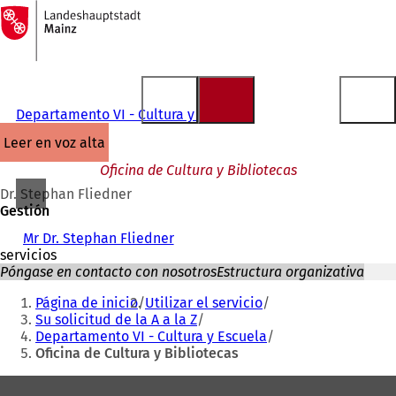
A
la
Saltar al contenido
página
de
inicio
Departamento VI - Cultura y Escuela
leer en voz alta
Oficina de Cultura y Bibliotecas
Dr. Stephan Fliedner
Gestión
Mr Dr. Stephan Fliedner
servicios
Póngase en contacto con nosotros
Estructura organizativa
Estás
Página de inicio
Utilizar el servicio
aquí:
Su solicitud de la A a la Z
Departamento VI - Cultura y Escuela
Oficina de Cultura y Bibliotecas
Zona