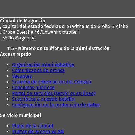
de
los
Ciudad de Maguncia
pies
, capital del estado federado.
Stadthaus de Große Bleiche
. Große Bleiche 46/Löwenhofstraße 1
. 55116 Maguncia
115 - Número de teléfono de la administración
Acceso rápido
Organización administrativa
Comunicados de prensa
Vacantes
Sistema de información del Consejo
Concursos públicos
Portal de servicios (servicios en línea)
Suscríbase a nuestro boletín
Configuración de la protección de datos
Servicio municipal
Plano de la ciudad
Puntos de acceso WLAN