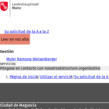
A
la
Saltar al contenido
página
de
inicio
Su solicitud de la A a la Z
leer en voz alta
Gestión
Mujer Ramona Weisenberger
servicios
Póngase en contacto con nosotros
Estructura organizativa
Estás
Página de inicio
Utilizar el servicio
Su solicitud de la A 
aquí:
Zona
de
los
Ciudad de Maguncia
pies