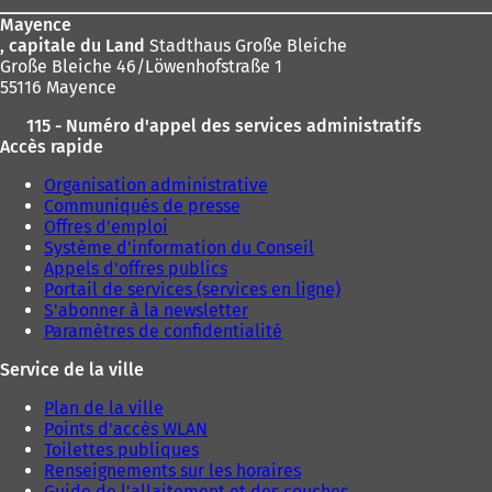
page
Mayence
, capitale du Land
Stadthaus Große Bleiche
Große Bleiche 46/Löwenhofstraße 1
55116 Mayence
115 - Numéro d'appel des services administratifs
Accès rapide
Organisation administrative
Communiqués de presse
Offres d'emploi
Système d'information du Conseil
Appels d'offres publics
Portail de services (services en ligne)
S'abonner à la newsletter
Paramètres de confidentialité
Service de la ville
Plan de la ville
Points d'accès WLAN
Toilettes publiques
Renseignements sur les horaires
Guide de l'allaitement et des couches