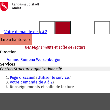
Vers
la
Accéder au contenu
page
d'accueil
Votre demande de A à Z
lire à haute voix
Renseignements et salle de lecture
Direction
Femme Ramona Weisenberger
Services
Contact
Structure organisationnelle
Vous
Page d'accueil
Utiliser le service
êtes
Votre demande de A à Z
Renseignements et salle de lecture
ici
:
Pied
de