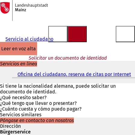
A
la
Saltar al contenido
página
de
inicio
Servicio al ciudadano
leer en voz alta
Solicitar un documento de identidad
Servicios en línea
Oficina del ciudadano, reserva de citas por Internet
(
S
e
Si tiene la nacionalidad alemana, puede solicitar un
a
documento de identidad.
b
¿Qué necesito saber?
r
¿Qué tengo que llevar o presentar?
e
¿Cuánto cuesta y cómo puedo pagar?
e
Servicios similares
n
Póngase en contacto con nosotros
u
Dirección
n
Bürgerservice