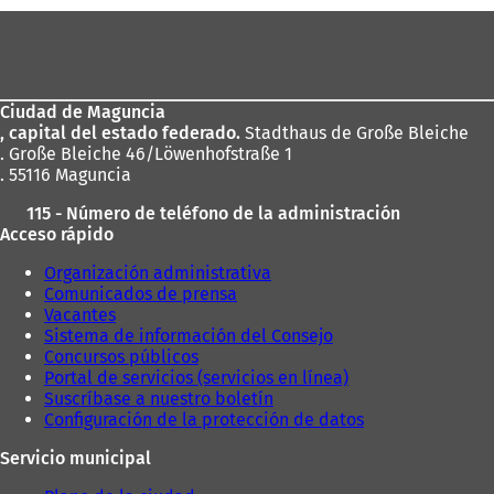
u
e
Zona
e
v
de
v
a
los
a
p
p
e
Ciudad de Maguncia
pies
e
s
, capital del estado federado.
Stadthaus de Große Bleiche
s
t
. Große Bleiche 46/Löwenhofstraße 1
t
a
. 55116 Maguncia
a
ñ
ñ
a
115 - Número de teléfono de la administración
a
)
Acceso rápido
)
Organización administrativa
Comunicados de prensa
Vacantes
Sistema de información del Consejo
Concursos públicos
Portal de servicios (servicios en línea)
Suscríbase a nuestro boletín
Configuración de la protección de datos
Servicio municipal