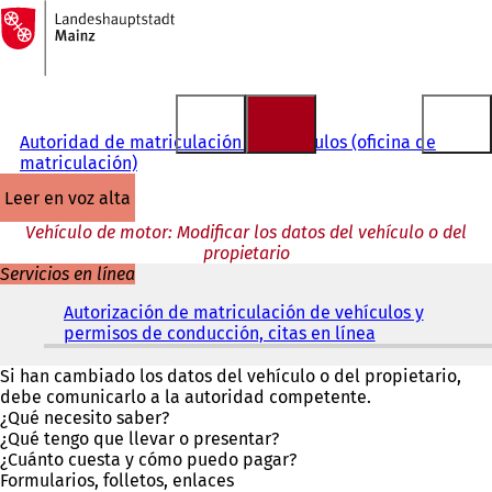
A
la
Saltar al contenido
página
de
inicio
Autoridad de matriculación de vehículos (oficina de
matriculación)
leer en voz alta
Vehículo de motor: Modificar los datos del vehículo o del
propietario
Servicios en línea
Autorización de matriculación de vehículos y
permisos de conducción, citas en línea
(
S
e
Si han cambiado los datos del vehículo o del propietario,
a
debe comunicarlo a la autoridad competente.
b
¿Qué necesito saber?
r
¿Qué tengo que llevar o presentar?
e
¿Cuánto cuesta y cómo puedo pagar?
e
Formularios, folletos, enlaces