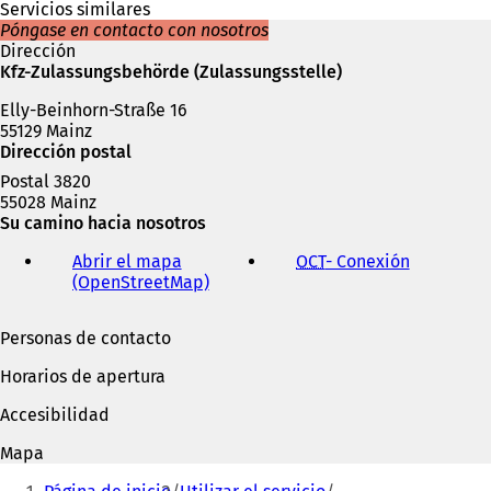
n
Servicios similares
u
Póngase en contacto con nosotros
n
Dirección
a
Kfz-Zulassungsbehörde (Zulassungsstelle)
n
Elly-Beinhorn-Straße 16
u
55129 Mainz
e
Dirección postal
v
a
Postal 3820
p
55028 Mainz
e
Su camino hacia nosotros
s
t
Abrir el mapa
OCT
- Conexión
(
a
(OpenStreetMap)
(
S
ñ
S
e
a
e
a
Personas de contacto
)
a
b
b
r
Horarios de apertura
r
e
e
e
Accesibilidad
e
n
n
u
Mapa
u
n
Estás
n
a