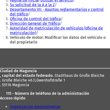
Página de inicio
Utilizar el servicio
aquí:
a
n
Su solicitud de la A a la Z
n
u
Departamento VII - Asuntos reglamentarios y control
u
e
del tráfico
e
v
Oficina de control del tráfico
v
a
Dirección General de Tráfico
a
p
Autoridad de matriculación de vehículos (oficina de
p
e
matriculación)
e
s
Vehículo de motor: Modificar los datos del vehículo o
s
t
del propietario
t
a
Zona
a
ñ
ñ
a
de
a
)
los
)
Ciudad de Maguncia
pies
, capital del estado federado.
Stadthaus de Große Bleiche
. Große Bleiche 46/Löwenhofstraße 1
. 55116 Maguncia
115 - Número de teléfono de la administración
Acceso rápido
Organización administrativa