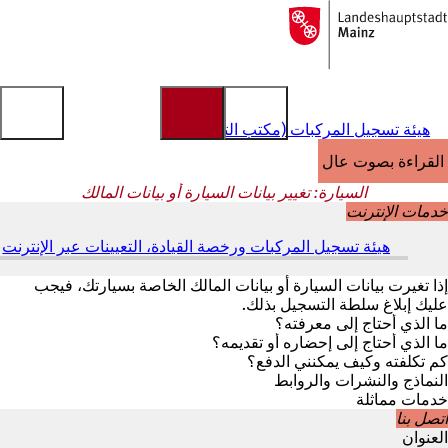
إلى
الصفحة
الانتقال إلى المحتوى
الرئيسية
هيئة تسجيل المركبات (مكتب التسجيل)
القراءة بصوت عالٍ
السيارة: تغيير بيانات السيارة أو بيانات المالك
خدمات الإنترنت
هيئة تسجيل المركبات ورخصة القيادة، التعيينات عبر الإنترنت
(
ي
ف
إذا تغيرت بيانات السيارة أو بيانات المالك الخاصة بسيارتك، فيجب
ت
عليك إبلاغ سلطة التسجيل بذلك.
ح
ما الذي أحتاج إلى معرفته؟
ف
ما الذي أحتاج إلى إحضاره أو تقديمه؟
ي
كم تكلفته وكيف يمكنني الدفع؟
ع
النماذج والنشرات والروابط
ل
خدمات مماثلة
ا
اتصل بنا
م
العنوان