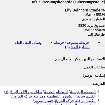
ة
Kfz-Zulassungsbehörde (Zulassungsstelle)
ت
Elly-Beinhorn-Straße 16
ب
55129 Mainz
و
العنوان البريدي
ي
ب
صندوق بريد 3820
ج
55028 Mainz
د
طريقك إلينا
ي
د
خريطة مفتوحة (خريطة
وسائل النقل العام
(
ة
الشارع المفتوح)
(
ي
)
ي
ف
ف
ت
الأشخاص الذين يمكن الاتصال بهم
ت
ح
ح
ف
ساعات العمل
ف
ي
ي
ع
إمكانية الوصول
ع
ل
ل
ا
الخريطة
ا
م
أنت
م
ة
الصفحة الرئيسية
استخدام الخدمة
طلبك من الألف إلى الياء
هنا
ة
ت
القسم سابعاً - الشؤون التنظيمية ومراقبة حركة المرور
ت
ب
مكتب مراقبة حركة المرور
قسم المرور
ب
و