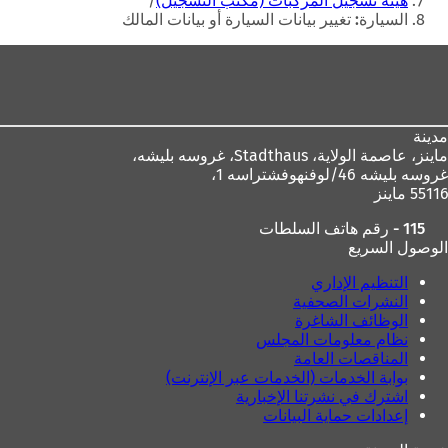
هيئة تسجيل المركبات (مكتب التسجيل)
و
ي
السيارة: تغيير بيانات السيارة أو بيانات المالك
ي
ب
منطقة
ب
ج
ج
د
القدم
د
ي
ي
د
د
ة
مدينة
ة
)
ماينز، عاصمة الولاية،
Stadthaus، غروسه بليشه،
)
غروسه بليشه 46/لوفنهوفشتراسه 1،
55116 ماينز
115 - رقم هاتف السلطات
الوصول السريع
التنظيم الإداري
النشرات الصحفية
الوظائف الشاغرة
نظام معلومات المجلس
المناقصات العامة
بوابة الخدمات (الخدمات عبر الإنترنت)
اشترك في نشرتنا الإخبارية
إعدادات حماية البيانات