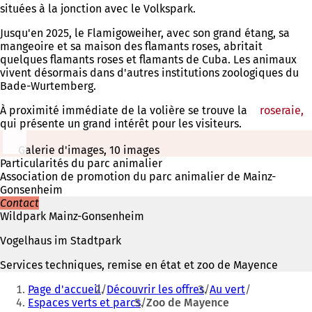
situées à la jonction avec le Volkspark.
Jusqu'en 2025, le Flamigoweiher, avec son grand étang, sa
mangeoire et sa maison des flamants roses, abritait
quelques flamants roses et flamants de Cuba. Les animaux
vivent désormais dans d'autres institutions zoologiques du
Bade-Wurtemberg.
À proximité immédiate de la volière se trouve la
roseraie,
(
qui présente un grand intérêt pour les visiteurs.
d
u
n
Galerie d'images, 10 images
o
Particularités du parc animalier
Association de promotion du parc animalier de Mainz-
Gonsenheim
Contact
Wildpark Mainz-Gonsenheim
Vogelhaus im Stadtpark
Services techniques, remise en état et zoo de Mayence
Vous
Page d'accueil
Découvrir les offres
Au vert
êtes
Espaces verts et parcs
Zoo de Mayence