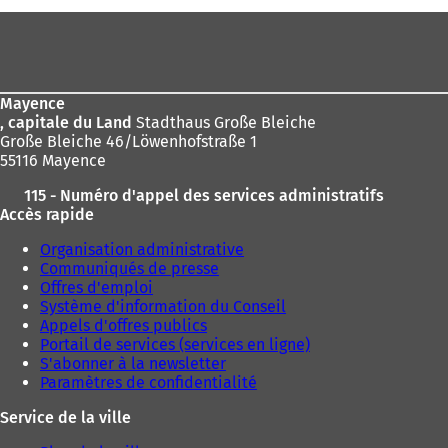
ici
Pied
:
de
page
Mayence
, capitale du Land
Stadthaus Große Bleiche
Große Bleiche 46/Löwenhofstraße 1
55116 Mayence
115 - Numéro d'appel des services administratifs
Accès rapide
Organisation administrative
Communiqués de presse
Offres d'emploi
Système d'information du Conseil
Appels d'offres publics
Portail de services (services en ligne)
S'abonner à la newsletter
Paramètres de confidentialité
Service de la ville