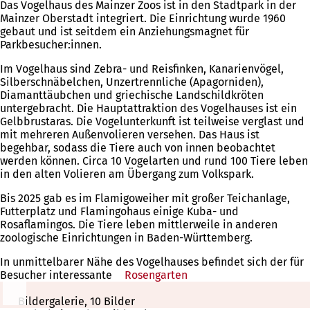
Das Vogelhaus des Mainzer Zoos ist in den Stadtpark in der
Mainzer Oberstadt integriert. Die Einrichtung wurde 1960
gebaut und ist seitdem ein Anziehungsmagnet für
Parkbesucher:innen.
Im Vogelhaus sind Zebra- und Reisfinken, Kanarienvögel,
Silberschnäbelchen, Unzertrennliche (Apagorniden),
Diamanttäubchen und griechische Landschildkröten
untergebracht. Die Hauptattraktion des Vogelhauses ist ein
Gelbbrustaras. Die Vogelunterkunft ist teilweise verglast und
mit mehreren Außenvolieren versehen. Das Haus ist
begehbar, sodass die Tiere auch von innen beobachtet
werden können. Circa 10 Vogelarten und rund 100 Tiere leben
in den alten Volieren am Übergang zum Volkspark.
Bis 2025 gab es im Flamigoweiher mit großer Teichanlage,
Futterplatz und Flamingohaus einige Kuba- und
Rosaflamingos. Die Tiere leben mittlerweile in anderen
zoologische Einrichtungen in Baden-Württemberg.
In unmittelbarer Nähe des Vogelhauses befindet sich der für
Besucher interessante
Rosengarten
(Öffnet
in
einem
Bildergalerie, 10 Bilder