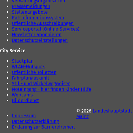
Verwaltungsorganisation
Pressemeldungen
Stellenangebote
Ratsinformationssystem
Öffentliche Ausschreibungen
Serviceportal (Online-Services)
Newsletter abonnieren
Datenschutzeinstellungen
City Service
Stadtplan
WLAN-Hotspots
Öffentliche Toiletten
Fahrplanauskunft
Still- und Wickelwegweiser
Noteingang - hier finden Kinder Hilfe
Webcams
Bilderdienst
© 2026
Landeshauptstadt
Impressum
Mainz
Datenschutzerklärung
Erklärung zur Barrierefreiheit