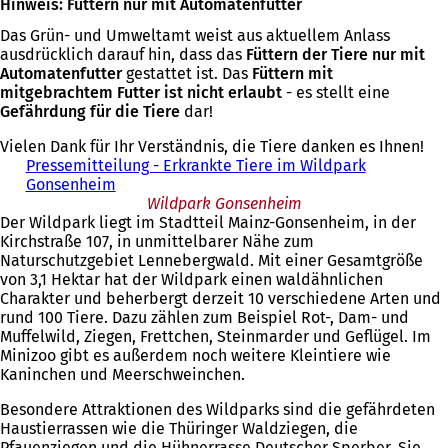
Hinweis: Füttern nur mit Automatenfutter
Das Grün- und Umweltamt weist aus aktuellem Anlass
ausdrücklich darauf hin, dass das
Füttern der Tiere nur mit
Automatenfutter
gestattet ist. Das
Füttern mit
mitgebrachtem Futter ist nicht erlaubt
- es stellt eine
Gefährdung für die Tiere
dar!
Vielen Dank für Ihr Verständnis, die Tiere danken es Ihnen!
Pressemitteilung - Erkrankte Tiere im Wildpark
Gonsenheim
Wildpark Gonsenheim
Der Wildpark liegt im Stadtteil Mainz-Gonsenheim, in der
Kirchstraße 107, in unmittelbarer Nähe zum
Naturschutzgebiet Lennebergwald. Mit einer Gesamtgröße
von 3,1 Hektar hat der Wildpark einen waldähnlichen
Charakter und beherbergt derzeit 10 verschiedene Arten und
rund 100 Tiere. Dazu zählen zum Beispiel Rot-, Dam- und
Muffelwild, Ziegen, Frettchen, Steinmarder und Geflügel. Im
Minizoo gibt es außerdem noch weitere Kleintiere wie
Kaninchen und Meerschweinchen.
Besondere Attraktionen des Wildparks sind die gefährdeten
Haustierrassen wie die Thüringer Waldziegen, die
Pfauenziegen und die Hühnerrasse Deutscher Sperber. Sie