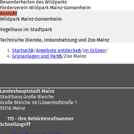
neuen
Besonderheiten des Wildparks
Tab)
Förderverein Wildpark Mainz-Gonsenheim
Kontakt
Wildpark Mainz-Gonsenheim
Vogelhaus im Stadtpark
Technische Dienste, Instandsetzung und Zoo Mainz
Sie
Startseite
Angebote entdecken
Im Grünen
befinden
Grünanlagen und Parks
Zoo Mainz
sich
Fußbereich
hier:
Landeshauptstadt Mainz
Stadthaus Große Bleiche
Große Bleiche 46/Löwenhofstraße 1
55116 Mainz
115 - Ihre Behördenrufnummer
Schnellzugriff