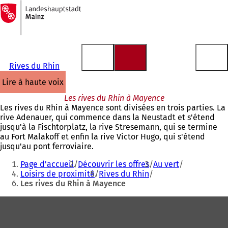
Vers
la
Accéder au contenu
page
d'accueil
Rives du Rhin
lire à haute voix
Les rives du Rhin à Mayence
Les rives du Rhin à Mayence sont divisées en trois parties. La
rive Adenauer, qui commence dans la Neustadt et s'étend
jusqu'à la Fischtorplatz, la rive Stresemann, qui se termine
au Fort Malakoff et enfin la rive Victor Hugo, qui s'étend
jusqu'au pont ferroviaire.
Vous
Page d'accueil
Découvrir les offres
Au vert
êtes
Loisirs de proximité
Rives du Rhin
Les rives du Rhin à Mayence
ici
:
Pied
de