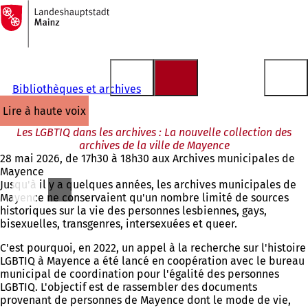
Vers
la
Accéder au contenu
page
d'accueil
Bibliothèques et archives
lire à haute voix
Les LGBTIQ dans les archives : La nouvelle collection des
archives de la ville de Mayence
28 mai 2026, de 17h30 à 18h30 aux Archives municipales de
Mayence
Jusqu'à il y a quelques années, les archives municipales de
Mayence ne conservaient qu'un nombre limité de sources
historiques sur la vie des personnes lesbiennes, gays,
bisexuelles, transgenres, intersexuées et queer.
C'est pourquoi, en 2022, un appel à la recherche sur l'histoire
LGBTIQ à Mayence a été lancé en coopération avec le bureau
municipal de coordination pour l'égalité des personnes
LGBTIQ. L'objectif est de rassembler des documents
provenant de personnes de Mayence dont le mode de vie,