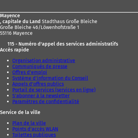
de
page
Mayence
, capitale du Land
Stadthaus Große Bleiche
Große Bleiche 46/Löwenhofstraße 1
55116 Mayence
115 - Numéro d'appel des services administratifs
Accès rapide
Organisation administrative
Communiqués de presse
Offres d'emploi
Système d'information du Conseil
Appels d'offres publics
Portail de services (services en ligne)
S'abonner à la newsletter
Paramètres de confidentialité
Service de la ville
Plan de la ville
Points d'accès WLAN
Toilettes publiques