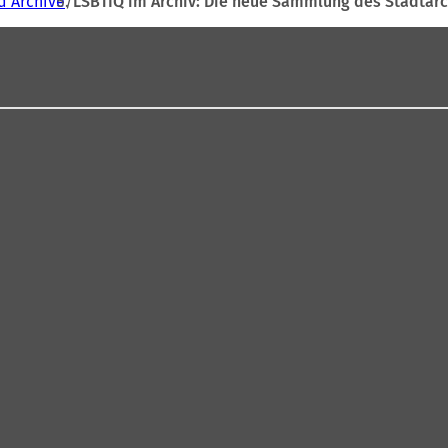
d Archive
LSBTIQ im Archiv: Die neue Sammlung des Stadtarc