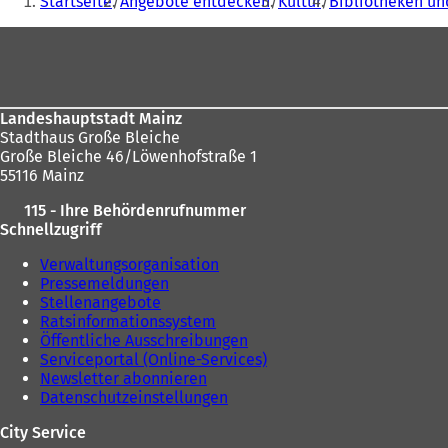
Startseite
Angebote entdecken
Kultur
Bibliotheken un
befinden
Fußbereich
sich
hier:
Landeshauptstadt Mainz
Stadthaus Große Bleiche
Große Bleiche 46/Löwenhofstraße 1
55116 Mainz
115 - Ihre Behördenrufnummer
Schnellzugriff
Verwaltungsorganisation
Pressemeldungen
Stellenangebote
Ratsinformationssystem
Öffentliche Ausschreibungen
Serviceportal (Online-Services)
Newsletter abonnieren
Datenschutzeinstellungen
City Service