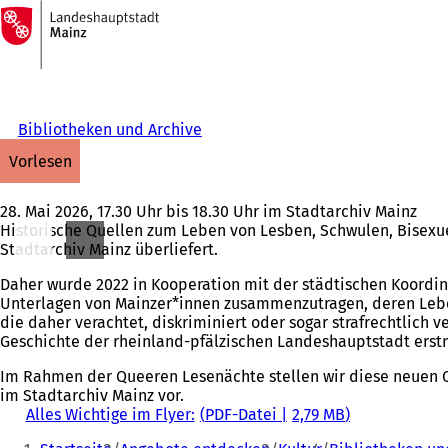
Zur
Startseite
Inhalt anspringen
Bibliotheken und Archive
vorlesen
28. Mai 2026, 17.30 Uhr bis 18.30 Uhr im Stadtarchiv Mainz
Historische Quellen zum Leben von Lesben, Schwulen, Bisexue
Stadtarchiv Mainz überliefert.
Daher wurde 2022 in Kooperation mit der städtischen Koordinie
Unterlagen von Mainzer*innen zusammenzutragen, deren Leben
die daher verachtet, diskriminiert oder sogar strafrechtlic
Geschichte der rheinland-pfälzischen Landeshauptstadt erstma
Im Rahmen der Queeren Lesenächte stellen wir diese neuen Qu
im Stadtarchiv Mainz vor.
Alles Wichtige im Flyer:
PDF
-Datei
2,79 MB
Sie