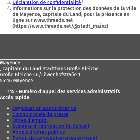
êtes
Déclaration de confidentialité
Informations sur la protection des données de la ville
ici
de Mayence, capitale du Land, pour la présence en
:
ligne sur www.threads.net
(https://www.threads.net/@stadt_mainz)
Pied
de
page
Mayence
, capitale du Land
Stadthaus Große Bleiche
Große Bleiche 46/Löwenhofstraße 1
55116 Mayence
115 - Numéro d'appel des services administratifs
Accès rapide
Organisation administrative
Communiqués de presse
Offres d'emploi
Système d'information du Conseil
Appels d'offres publics
Portail de services (services en ligne)