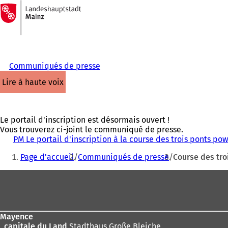
Vers
la
Accéder au contenu
page
d'accueil
Communiqués de presse
lire à haute voix
Le portail d'inscription est désormais ouvert !
Vous trouverez ci-joint le communiqué de presse.
PM Le portail d'inscription à la course des trois ponts p
Vous
Page d'accueil
Communiqués de presse
Course des tro
êtes
Pied
ici
de
:
page
Mayence
, capitale du Land
Stadthaus Große Bleiche