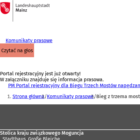
Do
strony
Przejdź do treści
głównej
Komunikaty prasowe
czytać na głos
Portal rejestracyjny jest już otwarty!
W załączniku znajduje się informacja prasowa.
PM Portal rejestracyjny dla Biegu Trzech Mostów napędzan
Jesteś
Strona główna
Komunikaty prasowe
Bieg z trzema mos
tutaj:
Obszar
stóp
Stolica kraju związkowego Moguncja
,
Stadthaus, Große Bleiche