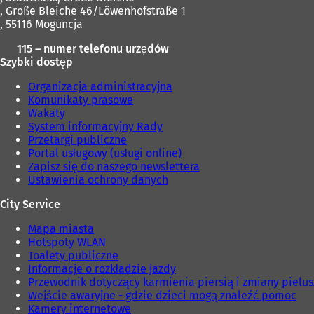
, Große Bleiche 46/Löwenhofstraße 1
, 55116 Moguncja
115 – numer telefonu urzędów
Szybki dostęp
Organizacja administracyjna
Komunikaty prasowe
Wakaty
System informacyjny Rady
Przetargi publiczne
Portal usługowy (usługi online)
Zapisz się do naszego newslettera
Ustawienia ochrony danych
City Service
Mapa miasta
Hotspoty WLAN
Toalety publiczne
Informacje o rozkładzie jazdy
Przewodnik dotyczący karmienia piersią i zmiany pielu
Wejście awaryjne - gdzie dzieci mogą znaleźć pomoc
Kamery internetowe