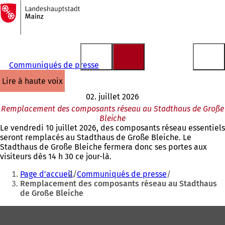
Vers
la
Accéder au contenu
page
d'accueil
Communiqués de presse
lire à haute voix
02. juillet 2026
Remplacement des composants réseau au Stadthaus de Große
Bleiche
Le vendredi 10 juillet 2026, des composants réseau essentiels
seront remplacés au Stadthaus de Große Bleiche. Le
Stadthaus de Große Bleiche fermera donc ses portes aux
visiteurs dès 14 h 30 ce jour-là.
Vous
Page d'accueil
Communiqués de presse
êtes
Remplacement des composants réseau au Stadthaus
de Große Bleiche
ici
:
Pied