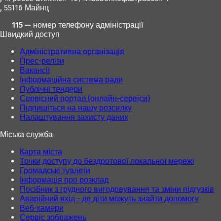
, 55116 Майнц
115 — номер телефону адміністрації
Швидкий доступ
Адміністративна організація
Прес-релізи
Вакансії
Інформаційна система ради
Публічні тендери
Сервісний портал (онлайн-сервіси)
Підпишіться на нашу розсилку
Налаштування захисту даних
Міська служба
Карта міста
Точки доступу до бездротової локальної мережі
Громадські туалети
Інформація про розклад
Посібник з грудного вигодовування та зміни підгузків
Аварійний вхід - де діти можуть знайти допомогу
Веб-камери
Сервіс зображень