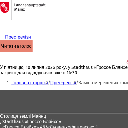
На
головну
Перейти до змісту
сторінку
Прес-релізи
читати вголос
У п’ятницю, 10 липня 2026 року, у Stadthaus «Гроссе Бляйх
закрито для відвідувачів вже о 14:30.
Ти
Головна сторінка
Прес-релізи
Заміна мережевих комп
тут:
Зона
для
ніг
Столиця землі Майнц
,
Stadthaus «Гроссе Бляйхе»
, «Гроссе Бляйхе» 46/«Льовенхофштрассе» 1