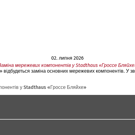
02. липня 2026
Заміна мережевих компонентів у Stadthaus «Гроссе Бляйхе
е» відбудеться заміна основних мережевих компонентів. У зв
онентів у Stadthaus «Гроссе Бляйхе»