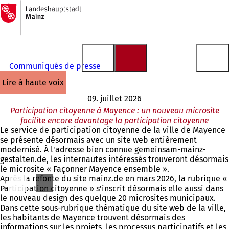
Vers
la
Accéder au contenu
page
d'accueil
Communiqués de presse
lire à haute voix
09. juillet 2026
Participation citoyenne à Mayence : un nouveau microsite
facilite encore davantage la participation citoyenne
Le service de participation citoyenne de la ville de Mayence
se présente désormais avec un site web entièrement
modernisé. À l'adresse bien connue gemeinsam-mainz-
gestalten.de, les internautes intéressés trouveront désormais
le microsite « Façonner Mayence ensemble ».
Après la refonte du site mainz.de en mars 2026, la rubrique «
Participation citoyenne » s'inscrit désormais elle aussi dans
le nouveau design des quelque 20 microsites municipaux.
Dans cette sous-rubrique thématique du site web de la ville,
les habitants de Mayence trouvent désormais des
informations sur les projets, les processus participatifs et les