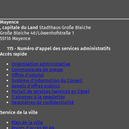
e
d
de
a
page
n
s
Mayence
u
, capitale du Land
Stadthaus Große Bleiche
n
Große Bleiche 46/Löwenhofstraße 1
n
55116 Mayence
o
115 - Numéro d'appel des services administratifs
u
Accès rapide
v
e
Organisation administrative
l
Communiqués de presse
o
Offres d'emploi
n
Système d'information du Conseil
g
Appels d'offres publics
l
Portail de services (services en ligne)
e
S'abonner à la newsletter
t
Paramètres de confidentialité
)
Service de la ville
Plan de la ville
Points d'accès WLAN