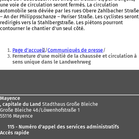
une voie de circulation seront fermés. La circulation
automobile sera déviée par les rues Obere Zahlbacher Straße
– An der Philippsschanze – Pariser Straße. Les cyclistes seront
redirigés vers la Stahlbergstraße. Les piétons pourront
contourner le chantier d'un seul côté.
Vous
Page d'accueil
Communiqués de presse
êtes
Fermeture d'une moitié de la chaussée et circulation à
sens unique dans le Landwehrweg
ici
:
Pied
de
page
Mayence
, capitale du Land
Stadthaus Große Bleiche
Große Bleiche 46/Löwenhofstraße 1
55116 Mayence
115 - Numéro d'appel des services administratifs
Accès rapide