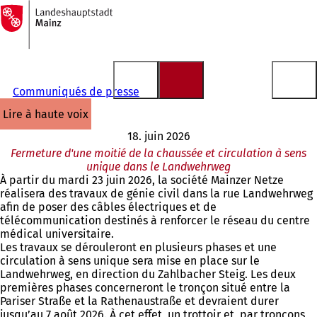
Vers
la
Accéder au contenu
page
d'accueil
Communiqués de presse
lire à haute voix
18. juin 2026
Fermeture d'une moitié de la chaussée et circulation à sens
unique dans le Landwehrweg
À partir du mardi 23 juin 2026, la société Mainzer Netze
réalisera des travaux de génie civil dans la rue Landwehrweg
afin de poser des câbles électriques et de
télécommunication destinés à renforcer le réseau du centre
médical universitaire.
Les travaux se dérouleront en plusieurs phases et une
circulation à sens unique sera mise en place sur le
Landwehrweg, en direction du Zahlbacher Steig. Les deux
premières phases concerneront le tronçon situé entre la
Pariser Straße et la Rathenaustraße et devraient durer
jusqu’au 7 août 2026. À cet effet, un trottoir et, par tronçons,