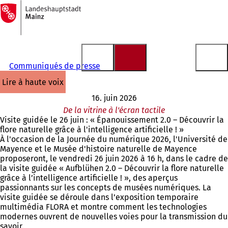
Vers
la
Accéder au contenu
page
d'accueil
Communiqués de presse
lire à haute voix
16. juin 2026
De la vitrine à l'écran tactile
Visite guidée le 26 juin : « Épanouissement 2.0 – Découvrir la
flore naturelle grâce à l'intelligence artificielle ! »
À l'occasion de la Journée du numérique 2026, l'Université de
Mayence et le Musée d'histoire naturelle de Mayence
proposeront, le vendredi 26 juin 2026 à 16 h, dans le cadre de
la visite guidée « Aufblühen 2.0 – Découvrir la flore naturelle
grâce à l’intelligence artificielle ! », des aperçus
passionnants sur les concepts de musées numériques. La
visite guidée se déroule dans l’exposition temporaire
multimédia FLORA et montre comment les technologies
modernes ouvrent de nouvelles voies pour la transmission du
savoir.