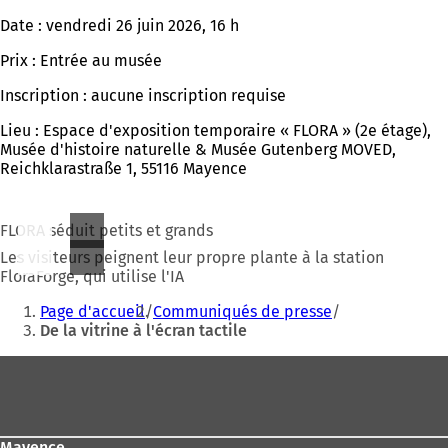
Date : vendredi 26 juin 2026, 16 h
Prix : Entrée au musée
Inscription : aucune inscription requise
Lieu : Espace d'exposition temporaire « FLORA » (2e étage),
Musée d'histoire naturelle & Musée Gutenberg MOVED,
Reichklarastraße 1, 55116 Mayence
FLORA séduit petits et grands
Les visiteurs peignent leur propre plante à la station
FloraForge, qui utilise l'IA
Vous
Page d'accueil
Communiqués de presse
êtes
De la vitrine à l'écran tactile
ici
Pied
:
de
page
Mayence