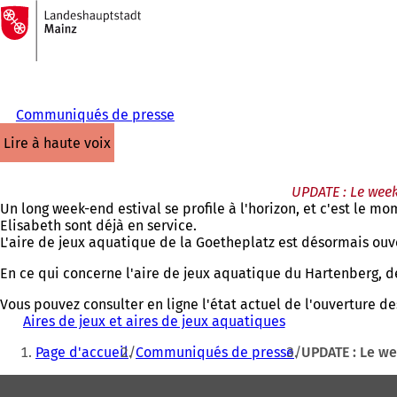
Vers
la
Accéder au contenu
page
d'accueil
Communiqués de presse
lire à haute voix
UPDATE : Le week
Un long week-end estival se profile à l'horizon, et c'est le 
Elisabeth sont déjà en service.
L'aire de jeux aquatique de la Goetheplatz est désormais ou
En ce qui concerne l'aire de jeux aquatique du Hartenberg, 
Vous pouvez consulter en ligne l'état actuel de l'ouverture de
Aires de jeux et aires de jeux aquatiques
(
Vous
S
Page d'accueil
Communiqués de presse
UPDATE : Le we
'
êtes
o
Pied
ici
u