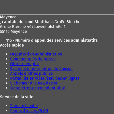
v
de
:
r
page
e
d
Mayence
a
, capitale du Land
Stadthaus Große Bleiche
n
Große Bleiche 46/Löwenhofstraße 1
s
55116 Mayence
u
115 - Numéro d'appel des services administratifs
n
Accès rapide
n
o
Organisation administrative
u
Communiqués de presse
v
Offres d'emploi
e
Système d'information du Conseil
l
Appels d'offres publics
o
Portail de services (services en ligne)
n
S'abonner à la newsletter
g
Paramètres de confidentialité
l
e
Service de la ville
t
)
Plan de la ville
Points d'accès WLAN