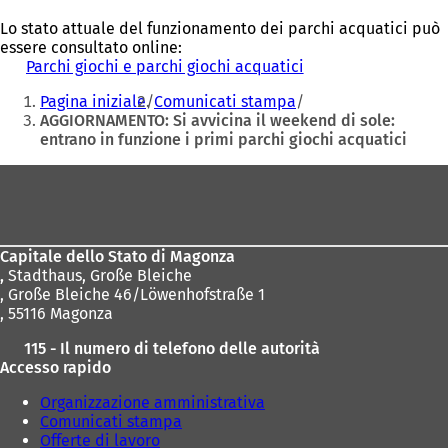
Lo stato attuale del funzionamento dei parchi acquatici può
essere consultato online:
Parchi giochi e parchi giochi acquatici
(
Siete
S
Pagina iniziale
Comunicati stampa
i
qui:
AGGIORNAMENTO: Si avvicina il weekend di sole:
a
entrano in funzione i primi parchi giochi acquatici
p
r
Area
e
i
dei
n
piedi
u
n
Capitale dello Stato di Magonza
a
,
Stadthaus, Große Bleiche
n
, Große Bleiche 46/Löwenhofstraße 1
u
, 55116 Magonza
o
115 - Il numero di telefono delle autorità
v
Accesso rapido
a
s
Organizzazione amministrativa
c
Comunicati stampa
h
Offerte di lavoro
e