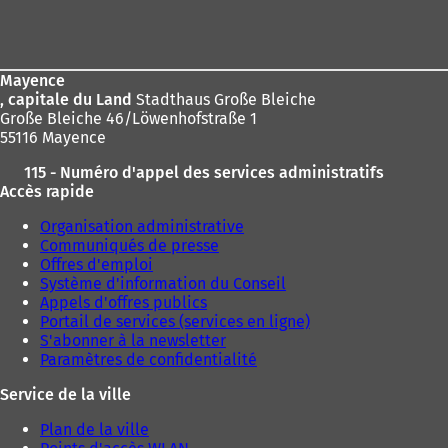
Pied
ici
e
d
de
:
a
page
n
s
Mayence
u
, capitale du Land
Stadthaus Große Bleiche
n
Große Bleiche 46/Löwenhofstraße 1
n
55116 Mayence
o
115 - Numéro d'appel des services administratifs
u
Accès rapide
v
e
Organisation administrative
l
Communiqués de presse
o
Offres d'emploi
n
Système d'information du Conseil
g
Appels d'offres publics
l
Portail de services (services en ligne)
e
S'abonner à la newsletter
t
Paramètres de confidentialité
)
Service de la ville
Plan de la ville