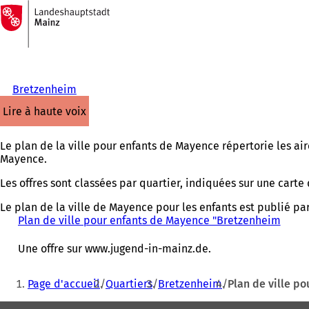
Vers
la
Accéder au contenu
page
d'accueil
Bretzenheim
lire à haute voix
Le plan de la ville pour enfants de Mayence répertorie les aire
Mayence.
Les offres sont classées par quartier, indiquées sur une carte
Le plan de la ville de Mayence pour les enfants est publié par 
Plan de ville pour enfants de Mayence "Bretzenheim
(
S
'
Une offre sur www.jugend-in-mainz.de.
o
u
Vous
Page d'accueil
Quartiers
Bretzenheim
Plan de ville p
v
êtes
r