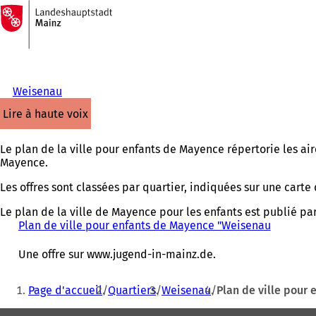
Vers
la
Accéder au contenu
page
d'accueil
Weisenau
lire à haute voix
Le plan de la ville pour enfants de Mayence répertorie les aire
Mayence.
Les offres sont classées par quartier, indiquées sur une carte
Le plan de la ville de Mayence pour les enfants est publié par 
Plan de ville pour enfants de Mayence "Weisenau
(
S
'
Une offre sur www.jugend-in-mainz.de.
o
u
Vous
Page d'accueil
Quartiers
Weisenau
Plan de ville pour
v
êtes
r