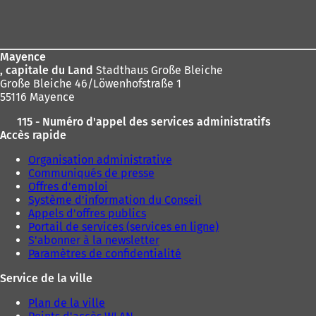
Pied
ici
e
d
de
:
a
page
n
s
Mayence
u
, capitale du Land
Stadthaus Große Bleiche
n
Große Bleiche 46/Löwenhofstraße 1
n
55116 Mayence
o
115 - Numéro d'appel des services administratifs
u
Accès rapide
v
e
Organisation administrative
l
Communiqués de presse
o
Offres d'emploi
n
Système d'information du Conseil
g
Appels d'offres publics
l
Portail de services (services en ligne)
e
S'abonner à la newsletter
t
Paramètres de confidentialité
)
Service de la ville
Plan de la ville