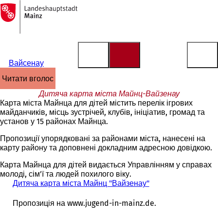
На
головну
Перейти до змісту
сторінку
Вайсенау
читати вголос
Дитяча карта міста Майнц-Вайзенау
Карта міста Майнца для дітей містить перелік ігрових
майданчиків, місць зустрічей, клубів, ініціатив, громад та
установ у 15 районах Майнца.
Пропозиції упорядковані за районами міста, нанесені на
карту району та доповнені докладним адресною довідкою.
Карта Майнца для дітей видається Управлінням у справах
молоді, сім'ї та людей похилого віку.
Дитяча карта міста Майнц "Вайзенау"
(
В
і
Пропозиція на www.jugend-in-mainz.de.
д