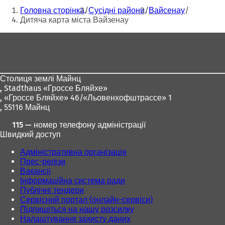
к
Ти
Головна сторінка
Сусідні райони
Вайсенау
р
тут:
Дитяча карта міста Вайзенау
и
в
Зона
а
є
для
т
ніг
ь
с
Столиця землі Майнц
я
,
Stadthaus «Гроссе Бляйхе»
в
, «Гроссе Бляйхе» 46/«Льовенхофштрассе» 1
н
, 55116 Майнц
о
115 — номер телефону адміністрації
в
Швидкий доступ
і
й
Адміністративна організація
в
Прес-релізи
к
Вакансії
л
Інформаційна система ради
а
Публічні тендери
д
Сервісний портал (онлайн-сервіси)
ц
Підпишіться на нашу розсилку
і
Налаштування захисту даних
)