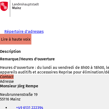
Vers
la
Accéder au contenu
page
d'accueil
Répertoire d'adresses
lire à haute voix
Description
Remarque/Heures d'ouverture
Heures d'ouverture : du lundi au vendredi de 8h00 à 18h00, l
appareils auditifs et accessoires Reprise pour élimination/dém
Contact
Adresse
Monsieur Jörg Rempe
Neubrunnenstraße 19
55116 Mainz
Téléphone,
+49 6131 222394
fax