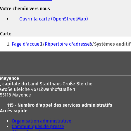
et
Votre chemin vers nous
adresse
électronique
Ouvrir la carte (OpenStreetMap)
(
S
'
Carte
o
Vous
u
Page d'accueil
Répertoire d'adresses
Systèmes auditi
v
êtes
r
Pied
ici
e
de
d
:
a
page
n
Mayence
s
, capitale du Land
Stadthaus Große Bleiche
u
Große Bleiche 46/Löwenhofstraße 1
n
55116 Mayence
n
o
115 - Numéro d'appel des services administratifs
u
Accès rapide
v
e
Organisation administrative
l
Communiqués de presse
o