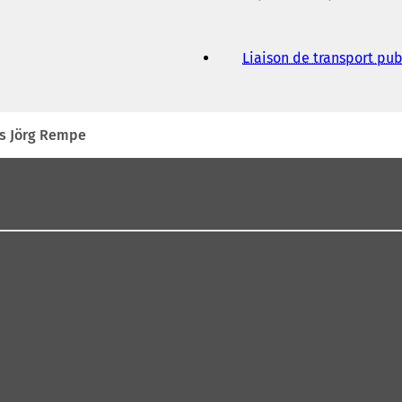
Liaison de transport pub
fs Jörg Rempe