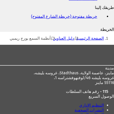
وعنوان
طريقك إلينا
البريد
الإلكتروني
خريطة مفتوحة (خريطة الشارع المفتوح)
(
ي
ف
الخريطة
ت
أنت
ح
الصفحة الرئيسية
دليل العناوين
أنظمة السمع يورج ريمبي
ف
هنا
ي
منطقة
ع
القدم
ل
ا
م
مدينة
ة
ماينز، عاصمة الولاية،
Stadthaus، غروسه بليشه،
ت
غروسه بليشه 46/لوفنهوفشتراسه 1،
ب
55116 ماينز
و
ي
115 - رقم هاتف السلطات
ب
الوصول السريع
ج
د
التنظيم الإداري
ي
النشرات الصحفية
د