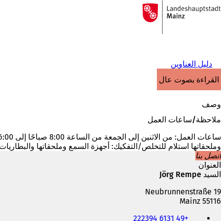
إلى
الصفحة
الانتقال إلى المحتوى
الرئيسية
دليل العناوين
القراءة بصوت عالٍ
وصف
ملاحظة/ساعات العمل
وملحقاتها استلام للتخلص/التفكيك: أجهزة السمع وملحقاتها والبطاريات 
اتصل بنا
العنوان
السيد Jörg Rempe
Neubrunnenstraße 19
55116 Mainz
الهاتف
+49 6131 222394
والفاكس